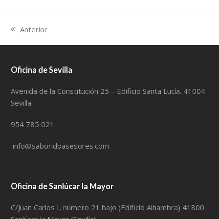
Anterior
previous
post:
Oficina de Sevilla
Avenida de la Constitución 25 – Edificio Santa Lucía. 41004
Sevilla
954 785 021
info@saboridoasesores.com
Oficina de Sanlúcar la Mayor
C/Juan Carlos I, número 21 bajo (Edificio Alhambra) 41800
Sanlúcar la Mayor (Sevilla)