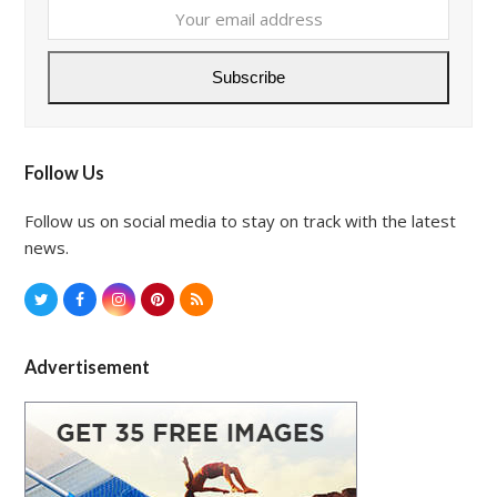
Your
email
address
Subscribe
Follow Us
Follow us on social media to stay on track with the latest
news.
T
F
I
P
R
w
a
n
i
S
i
c
s
n
S
t
e
t
t
Advertisement
t
b
a
e
e
o
g
r
r
o
r
e
k
a
s
m
t