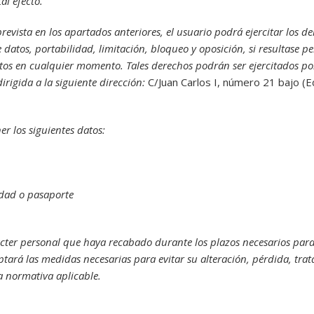
al efecto.
evista en los apartados anteriores, el usuario podrá ejercitar los der
 datos, portabilidad, limitación, bloqueo y oposición, si resultase pe
tos en cualquier momento. Tales derechos podrán ser ejercitados por 
dirigida a la siguiente dirección:
C/Juan Carlos I, número 21 bajo (E
er los siguientes datos:
dad o pasaporte
cter personal que haya recabado durante los plazos necesarios para 
optará las medidas necesarias para evitar su alteración, pérdida, tr
a normativa aplicable.