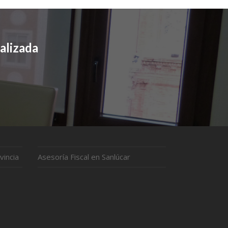
alizada
vincia
Asesoría Fiscal en Sanlúcar