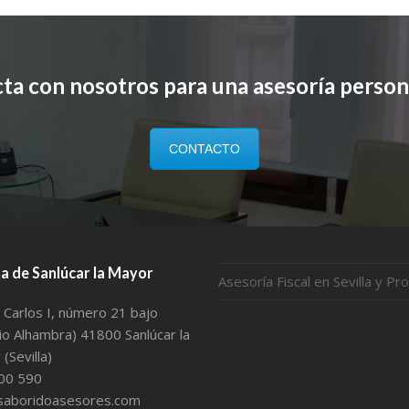
ta con nosotros para una asesoría person
CONTACTO
na de Sanlúcar la Mayor
Asesoría Fiscal en Sevilla y Pro
 Carlos I, número 21 bajo
cio Alhambra) 41800 Sanlúcar la
(Sevilla)
00 590
saboridoasesores.com