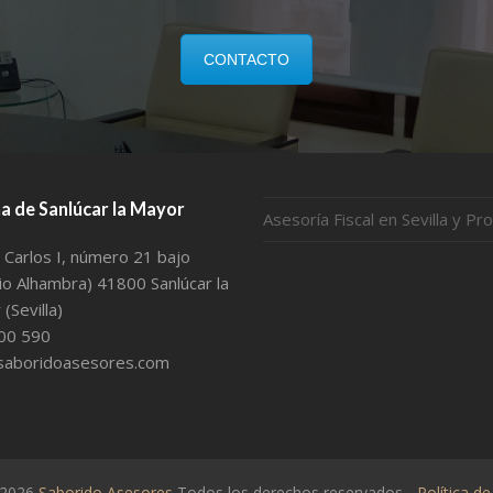
CONTACTO
na de Sanlúcar la Mayor
Asesoría Fiscal en Sevilla y Pro
 Carlos I, número 21 bajo
cio Alhambra) 41800 Sanlúcar la
(Sevilla)
00 590
saboridoasesores.com
 2026
Saborido Asesores
Todos los derechos reservados -
Política de