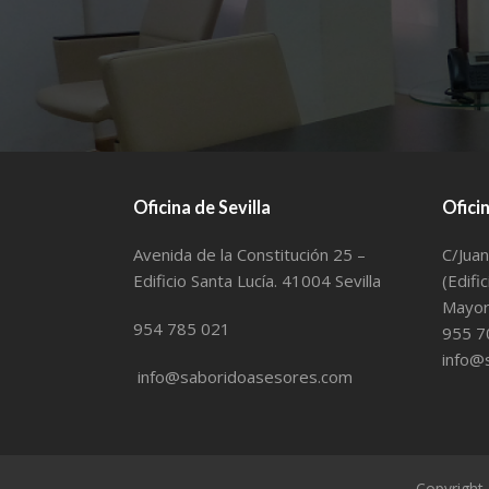
Oficina de Sevilla
Ofici
Avenida de la Constitución 25 –
C/Juan
Edificio Santa Lucía. 41004 Sevilla
(Edifi
Mayor 
954 785 021
955 7
info@
info@saboridoasesores.com
Copyright